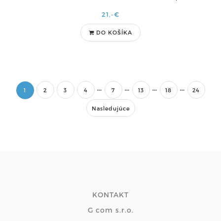
21,-€
DO KOŠÍKA
1
2
3
4
7
13
18
24
Nasledujúce
KONTAKT
G com s.r.o.