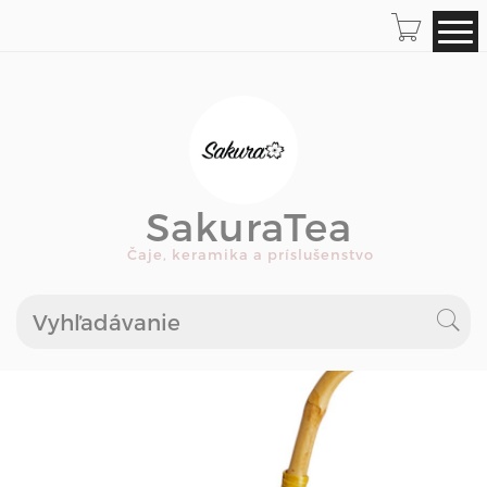
SakuraTea
Čaje, keramika a príslušenstvo