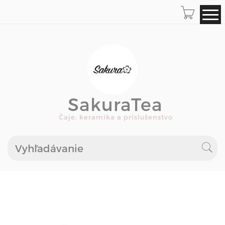
SakuraTea
Čaje, keramika a príslušenstvo