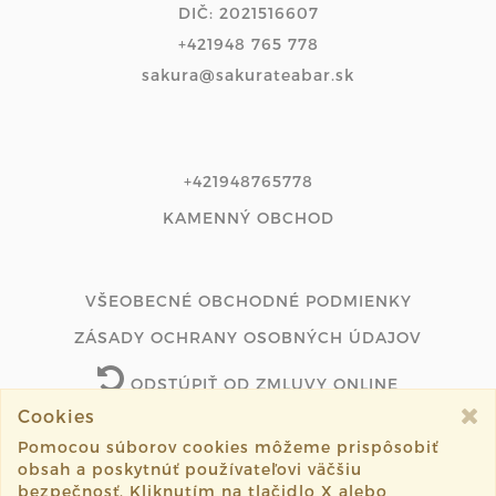
DIČ: 2021516607
+421948 765 778
sakura@sakurateabar.sk
+421948765778
KAMENNÝ OBCHOD
VŠEOBECNÉ OBCHODNÉ PODMIENKY
ZÁSADY OCHRANY OSOBNÝCH ÚDAJOV
ODSTÚPIŤ OD ZMLUVY ONLINE
Cookies
Pomocou súborov cookies môžeme prispôsobiť
obsah a poskytnúť používateľovi väčšiu
©2026 sakuratea.sk všetky práva vyhradené.
bezpečnosť. Kliknutím na tlačidlo X alebo