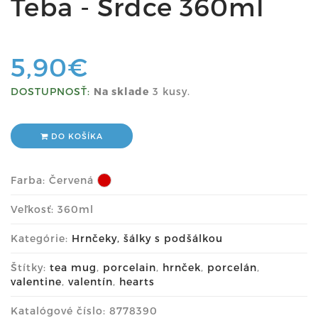
Teba - Srdce 360ml
5,90€
DOSTUPNOSŤ:
Na sklade
3 kusy.
DO KOŠÍKA
Farba:
Červená
Veľkosť: 360ml
Kategórie:
Hrnčeky, šálky s podšálkou
Štítky:
tea mug
,
porcelain
,
hrnček
,
porcelán
,
valentine
,
valentín
,
hearts
Katalógové číslo: 8778390