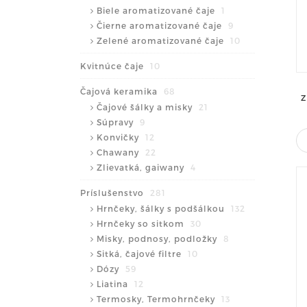
Biele aromatizované čaje
1
Čierne aromatizované čaje
9
Zelené aromatizované čaje
10
Kvitnúce čaje
10
Čajová keramika
68
Z
Čajové šálky a misky
21
Súpravy
9
Konvičky
12
Chawany
22
Zlievatká, gaiwany
4
Príslušenstvo
281
Hrnčeky, šálky s podšálkou
132
Hrnčeky so sitkom
30
Misky, podnosy, podložky
8
Sitká, čajové filtre
10
Dózy
59
Liatina
12
Termosky, Termohrnčeky
13