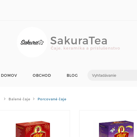
SakuraTea
Čaje, keramika a príslušenstvo
DOMOV
OBCHOD
BLOG
Balené čaje
Porcované čaje