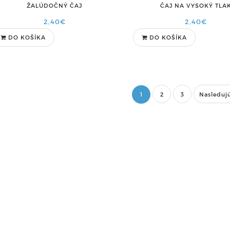
ŽALÚDOČNÝ ČAJ
ČAJ NA VYSOKÝ TLA
2,40€
2,40€
DO KOŠÍKA
DO KOŠÍKA
1
2
3
Nasleduj