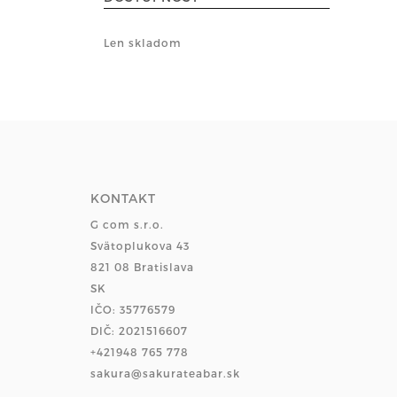
Len skladom
KONTAKT
G com s.r.o.
Svätoplukova 43
821 08 Bratislava
SK
IČO: 35776579
DIČ: 2021516607
+421948 765 778
sakura@sakurateabar.sk