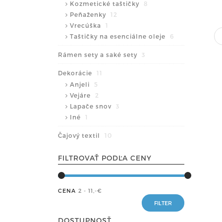
Kozmetické taštičky
8
Peňaženky
12
Vrecúška
1
Taštičky na esenciálne oleje
6
Rámen sety a saké sety
3
Dekorácie
11
Anjeli
5
Vejáre
2
Lapače snov
3
Iné
1
Čajový textil
10
FILTROVAŤ PODĽA CENY
CENA
2 - 11
,-€
DOSTUPNOSŤ