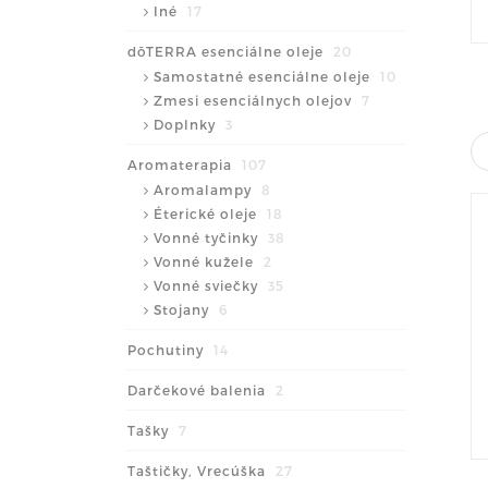
Iné
17
dōTERRA esenciálne oleje
20
Samostatné esenciálne oleje
10
Zmesi esenciálnych olejov
7
Doplnky
3
Aromaterapia
107
Aromalampy
8
Éterické oleje
18
Vonné tyčinky
38
Vonné kužele
2
Vonné sviečky
35
Stojany
6
Pochutiny
14
Darčekové balenia
2
Tašky
7
Taštičky, Vrecúška
27