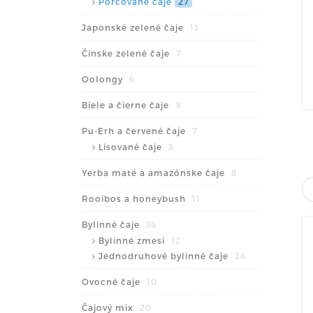
Porcované čaje
27
Japonské zelené čaje
13
Čínske zelené čaje
7
Oolongy
6
Biele a čierne čaje
9
Pu-Erh a červené čaje
7
Lisované čaje
5
Yerba maté a amazónske čaje
8
Rooibos a honeybush
11
Bylinné čaje
36
Bylinné zmesi
12
Jednodruhové bylinné čaje
24
Ovocné čaje
10
Čajový mix
20