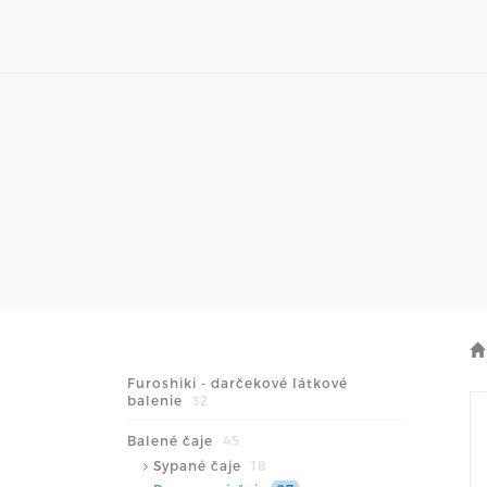
Furoshiki - darčekové látkové
balenie
32
Balené čaje
45
Sypané čaje
18