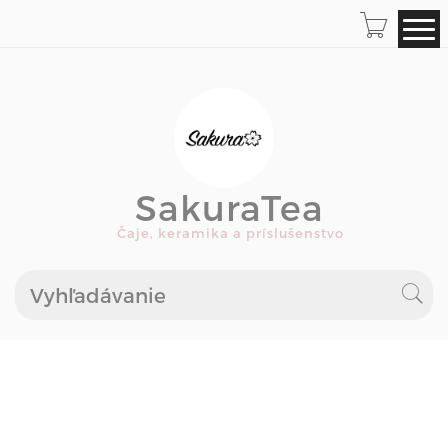
SakuraTea
Čaje, keramika a príslušenstvo