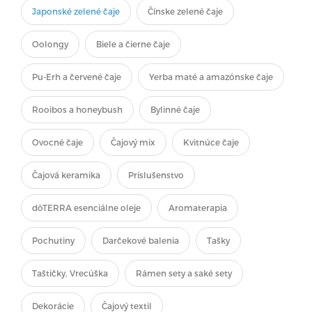
Japonské zelené čaje
Čínske zelené čaje
Oolongy
Biele a čierne čaje
Pu-Erh a červené čaje
Yerba maté a amazónske čaje
Rooibos a honeybush
Bylinné čaje
Ovocné čaje
Čajový mix
Kvitnúce čaje
Čajová keramika
Príslušenstvo
dōTERRA esenciálne oleje
Aromaterapia
Pochutiny
Darčekové balenia
Tašky
Taštičky, Vrecúška
Rámen sety a saké sety
Dekorácie
Čajový textil