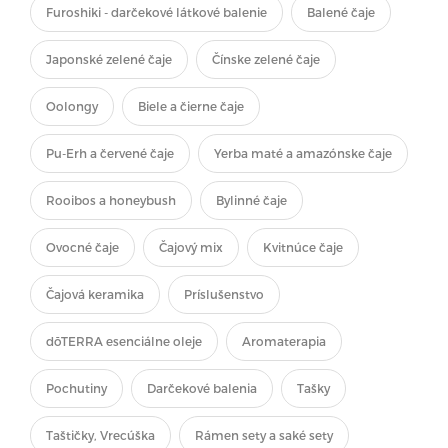
Furoshiki - darčekové látkové balenie
Balené čaje
Japonské zelené čaje
Čínske zelené čaje
Oolongy
Biele a čierne čaje
Pu-Erh a červené čaje
Yerba maté a amazónske čaje
Rooibos a honeybush
Bylinné čaje
Ovocné čaje
Čajový mix
Kvitnúce čaje
Čajová keramika
Príslušenstvo
dōTERRA esenciálne oleje
Aromaterapia
Pochutiny
Darčekové balenia
Tašky
Taštičky, Vrecúška
Rámen sety a saké sety