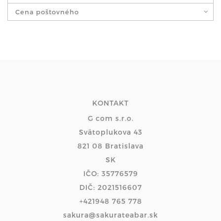
Cena poštovného
KONTAKT
G com s.r.o.
Svätoplukova 43
821 08 Bratislava
SK
IČO: 35776579
DIČ: 2021516607
+421948 765 778
sakura@sakurateabar.sk