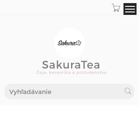
SakuraTea
Čaje, keramika a príslušenstvo