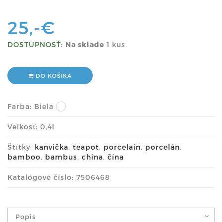
25,-€
DOSTUPNOSŤ:
Na sklade
1 kus.
DO KOŠÍKA
Farba:
Biela
Veľkosť: 0,4l
Štítky:
kanvička
,
teapot
,
porcelain
,
porcelán
,
bamboo
,
bambus
,
china
,
čína
Katalógové číslo: 7506468
Popis