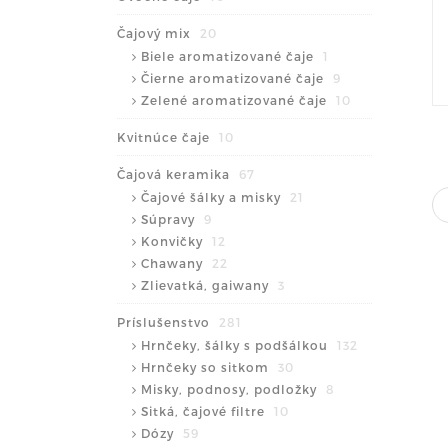
Čajový mix
20
Biele aromatizované čaje
1
Čierne aromatizované čaje
9
Zelené aromatizované čaje
10
Kvitnúce čaje
10
Čajová keramika
67
Čajové šálky a misky
21
Súpravy
9
Konvičky
12
Chawany
22
Zlievatká, gaiwany
3
Príslušenstvo
281
Hrnčeky, šálky s podšálkou
132
Hrnčeky so sitkom
30
Misky, podnosy, podložky
8
Sitká, čajové filtre
10
Dózy
59