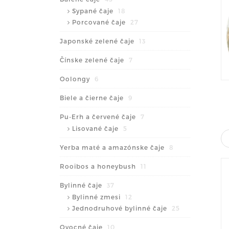
Sypané čaje
18
Porcované čaje
27
Japonské zelené čaje
13
Čínske zelené čaje
7
Oolongy
6
Biele a čierne čaje
9
Pu-Erh a červené čaje
7
Lisované čaje
5
Yerba maté a amazónske čaje
8
Rooibos a honeybush
11
Bylinné čaje
37
Bylinné zmesi
12
Jednodruhové bylinné čaje
25
Ovocné čaje
10