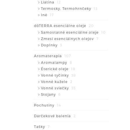
Liatina
12
Termosky, Termohrnčeky
13
Iné
17
dōTERRA esenciálne oleje
20
Samostatné esenciálne oleje
10
Zmesi esenciálnych olejov
7
Doplnky
3
Aromaterapia
107
Aromalampy
8
Éterické oleje
18
Vonné tyčinky
38
Vonné kužele
2
Vonné sviečky
35
Stojany
6
Pochutiny
14
Darčekové balenia
2
Tašky
7