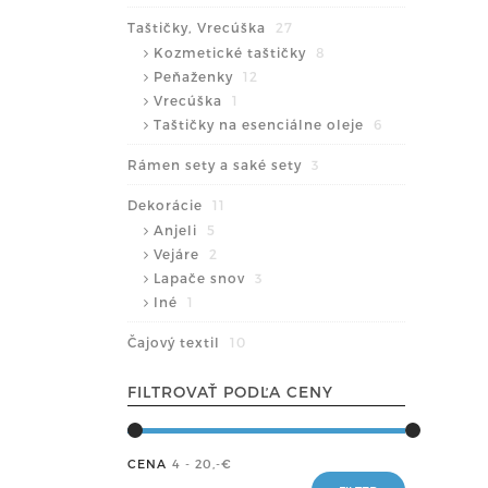
Taštičky, Vrecúška
27
Kozmetické taštičky
8
Peňaženky
12
Vrecúška
1
Taštičky na esenciálne oleje
6
Rámen sety a saké sety
3
Dekorácie
11
Anjeli
5
Vejáre
2
Lapače snov
3
Iné
1
Čajový textil
10
FILTROVAŤ PODĽA CENY
CENA
4 - 20
,-€