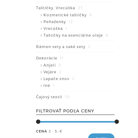
Taštičky, Vrecúška
27
Kozmetické taštičky
8
Peňaženky
12
Vrecúška
1
Taštičky na esenciálne oleje
6
Rámen sety a saké sety
3
Dekorácie
11
Anjeli
5
Vejáre
2
Lapače snov
3
Iné
1
Čajový textil
10
FILTROVAŤ PODĽA CENY
CENA
2 - 5
,-€