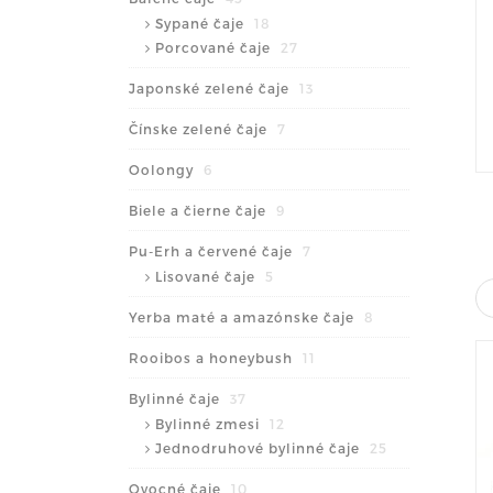
Sypané čaje
18
Porcované čaje
27
Japonské zelené čaje
13
Čínske zelené čaje
7
Oolongy
6
Biele a čierne čaje
9
Pu-Erh a červené čaje
7
Lisované čaje
5
Yerba maté a amazónske čaje
8
Rooibos a honeybush
11
Bylinné čaje
37
Bylinné zmesi
12
Jednodruhové bylinné čaje
25
Ovocné čaje
10