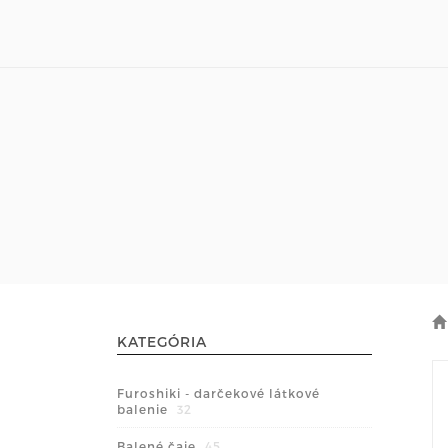
KATEGÓRIA
Furoshiki - darčekové látkové
balenie
32
Balené čaje
45