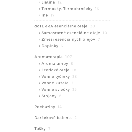
Liatina
12
Termosky, Termohrnčeky
13
Iné
17
dōTERRA esenciálne oleje
20
Samostatné esenciálne oleje
10
Zmesi esenciálnych olejov
7
Doplnky
3
Aromaterapia
107
Aromalampy
8
Éterické oleje
18
Vonné tyčinky
38
Vonné kužele
2
Vonné sviečky
35
Stojany
6
Pochutiny
14
Darčekové balenia
2
Tašky
7