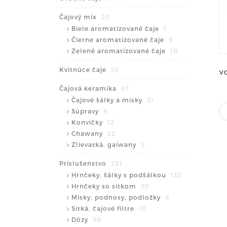
Čajový mix
20
Biele aromatizované čaje
1
Čierne aromatizované čaje
9
Zelené aromatizované čaje
10
Kvitnúce čaje
10
V
Čajová keramika
67
Čajové šálky a misky
21
Súpravy
9
Konvičky
12
Chawany
22
Zlievatká, gaiwany
3
Príslušenstvo
281
Hrnčeky, šálky s podšálkou
132
Hrnčeky so sitkom
30
Misky, podnosy, podložky
8
Sitká, čajové filtre
10
Dózy
59