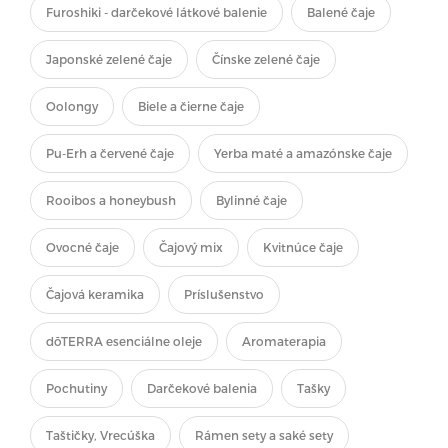
Furoshiki - darčekové látkové balenie
Balené čaje
Japonské zelené čaje
Čínske zelené čaje
Oolongy
Biele a čierne čaje
Pu-Erh a červené čaje
Yerba maté a amazónske čaje
Rooibos a honeybush
Bylinné čaje
Ovocné čaje
Čajový mix
Kvitnúce čaje
Čajová keramika
Príslušenstvo
dōTERRA esenciálne oleje
Aromaterapia
Pochutiny
Darčekové balenia
Tašky
Taštičky, Vrecúška
Rámen sety a saké sety