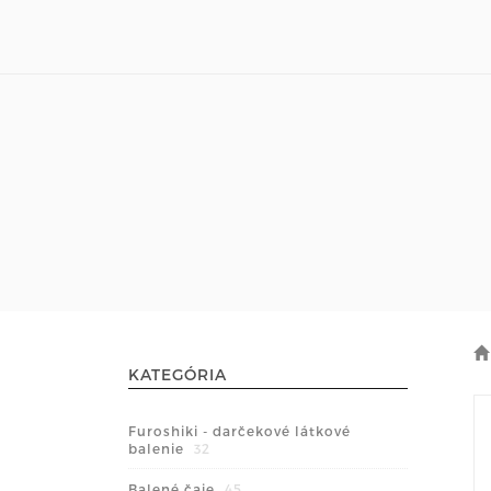
KATEGÓRIA
Furoshiki - darčekové látkové
balenie
32
Balené čaje
45