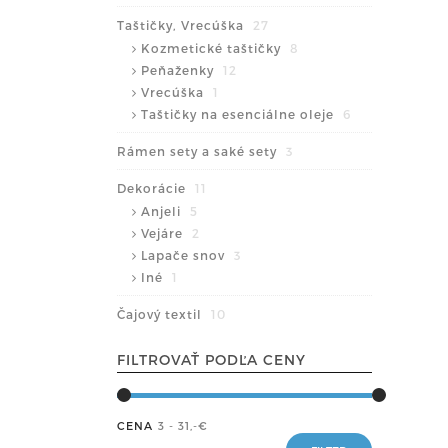
Taštičky, Vrecúška
27
Kozmetické taštičky
8
Peňaženky
12
Vrecúška
1
Taštičky na esenciálne oleje
6
Rámen sety a saké sety
3
Dekorácie
11
Anjeli
5
Vejáre
2
Lapače snov
3
Iné
1
Čajový textil
10
FILTROVAŤ PODĽA CENY
CENA
3 - 31
,-€