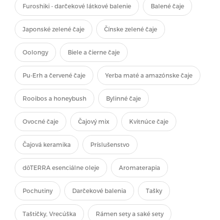
Furoshiki - darčekové látkové balenie
Balené čaje
Japonské zelené čaje
Čínske zelené čaje
Oolongy
Biele a čierne čaje
Pu-Erh a červené čaje
Yerba maté a amazónske čaje
Rooibos a honeybush
Bylinné čaje
Ovocné čaje
Čajový mix
Kvitnúce čaje
Čajová keramika
Príslušenstvo
dōTERRA esenciálne oleje
Aromaterapia
Pochutiny
Darčekové balenia
Tašky
Taštičky, Vrecúška
Rámen sety a saké sety