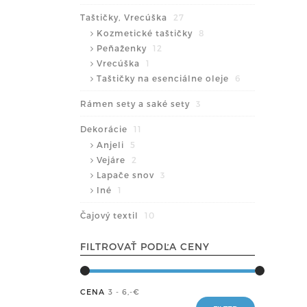
Taštičky, Vrecúška
27
Kozmetické taštičky
8
Peňaženky
12
Vrecúška
1
Taštičky na esenciálne oleje
6
Rámen sety a saké sety
3
Dekorácie
11
Anjeli
5
Vejáre
2
Lapače snov
3
Iné
1
Čajový textil
10
FILTROVAŤ PODĽA CENY
CENA
3 - 6
,-€