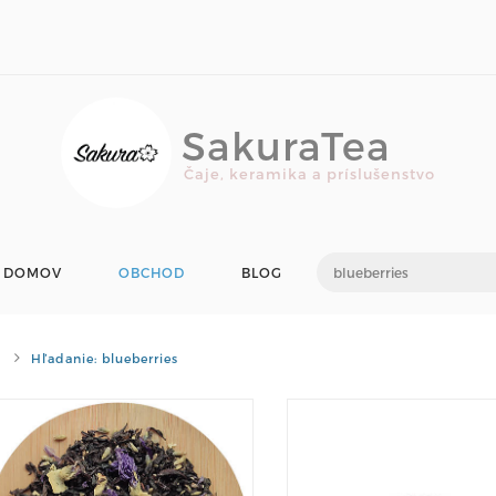
SakuraTea
Čaje, keramika a príslušenstvo
DOMOV
OBCHOD
BLOG
Hľadanie: blueberries