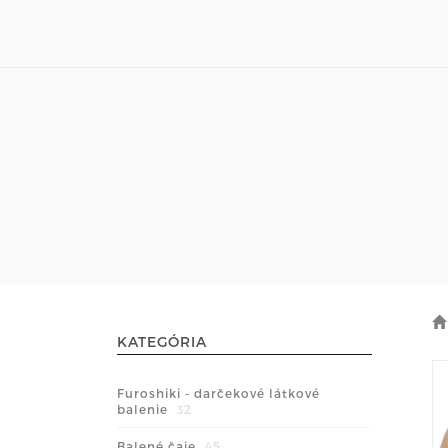
KATEGÓRIA
Furoshiki - darčekové látkové
balenie
32
Balené čaje
45