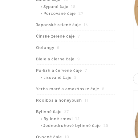
Sypané čaje
18
Porcované čaje
27
Japonské zelené čaje
13
Čínske zelené čaje
7
Oolongy
6
Biele a čierne čaje
9
Pu-Erh a červené čaje
7
Lisované čaje
5
Yerba maté a amazónske čaje
8
Rooibos a honeybush
11
Bylinné čaje
37
Bylinné zmesi
12
Jednodruhové bylinné čaje
25
Ovocné čaje
10