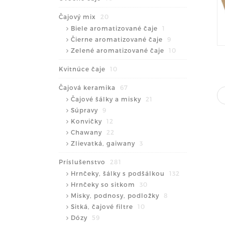
Čajový mix
20
Biele aromatizované čaje
1
Čierne aromatizované čaje
9
Zelené aromatizované čaje
10
Kvitnúce čaje
10
Čajová keramika
67
Čajové šálky a misky
21
Súpravy
9
Konvičky
12
Chawany
22
Zlievatká, gaiwany
3
Príslušenstvo
281
Hrnčeky, šálky s podšálkou
132
Hrnčeky so sitkom
30
Misky, podnosy, podložky
8
Sitká, čajové filtre
10
Dózy
59