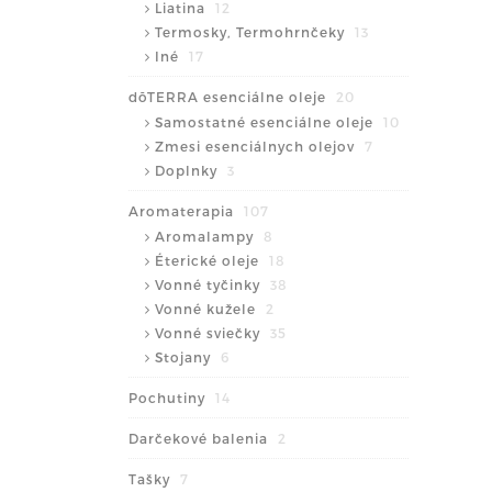
Liatina
12
Termosky, Termohrnčeky
13
Iné
17
dōTERRA esenciálne oleje
20
Samostatné esenciálne oleje
10
Zmesi esenciálnych olejov
7
Doplnky
3
Aromaterapia
107
Aromalampy
8
Éterické oleje
18
Vonné tyčinky
38
Vonné kužele
2
Vonné sviečky
35
Stojany
6
Pochutiny
14
Darčekové balenia
2
Tašky
7