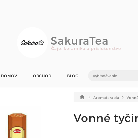
SakuraTea
Čaje, keramika a príslušenstvo
DOMOV
OBCHOD
BLOG
Aromaterapia
Vonné
Vonné tyč