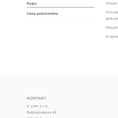
Vonné 
Popis
Prírod
Cena poštovného
pokojn
Obsah:
Krajin
KONTAKT
G com s.r.o.
Svätoplukova 43