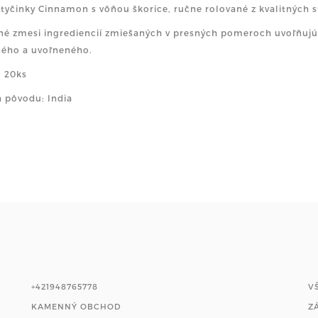
tyčinky Cinnamon s vôňou škorice, ručne rolované z kvalitných s
né zmesi ingrediencií zmiešaných v presných pomeroch uvoľňujú
ého a uvoľneného.
 20ks
a pôvodu: India
+421948765778
V
KAMENNÝ OBCHOD
Z