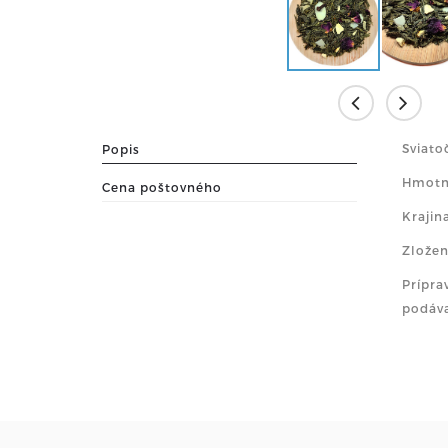
Sviato
Popis
Hmotn
Cena poštovného
Krajin
Zložen
Prípra
podáv