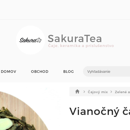
SakuraTea
Čaje, keramika a príslušenstvo
DOMOV
OBCHOD
BLOG
Čajový mix
Zelené 
Vianočný č