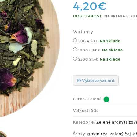
4,20€
DOSTUPNOSŤ:
Na sklade
8 kus
Varianty
Na sklade
50G
4,20€
Na sklade
100G
8,40€
Na sklade
250G
21,-€
Vyberte variant
Farba:
Zelená
Veľkosť: 50g
Kategórie:
Zelené aromatizov
Štítky:
green tea
,
zelený čaj
,
c