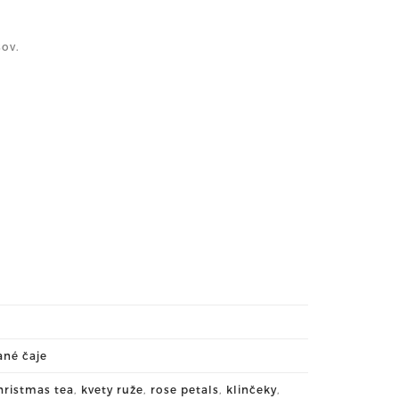
ov.
ané čaje
hristmas tea
,
kvety ruže
,
rose petals
,
klinčeky
,