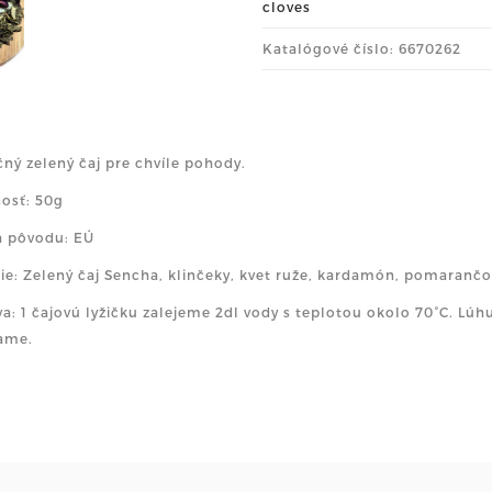
cloves
Katalógové číslo: 6670262
čný zelený čaj pre chvíle pohody.
osť: 50g
a pôvodu: EÚ
ie: Zelený čaj Sencha, klinčeky, kvet ruže, kardamón, pomaranč
va: 1 čajovú lyžičku zalejeme 2dl vody s teplotou okolo 70
°
C. Lúh
ame.