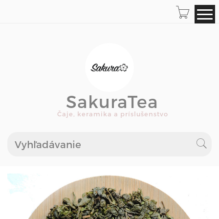
SakuraTea
Čaje, keramika a príslušenstvo