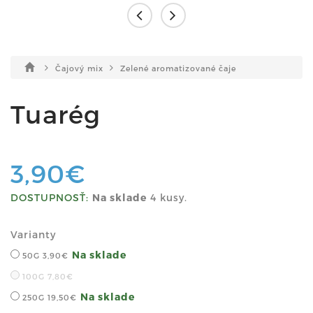
Čajový mix
Zelené aromatizované čaje
Tuarég
3,90€
DOSTUPNOSŤ:
Na sklade
4 kusy.
Varianty
Na sklade
50G
3,90€
100G
7,80€
Na sklade
250G
19,50€