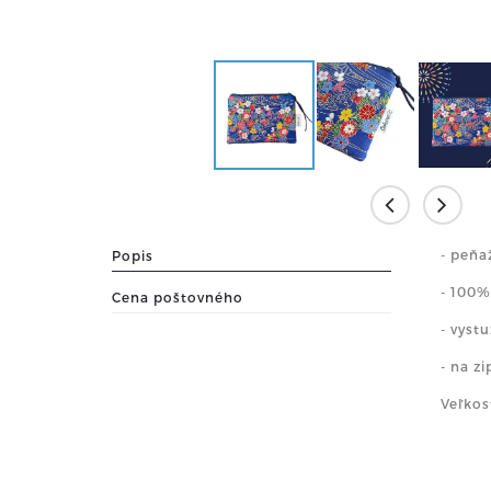
- peňa
Popis
- 100%
Cena poštovného
- vyst
- na z
Veľkos