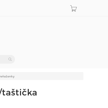
Peňaženky
taštička