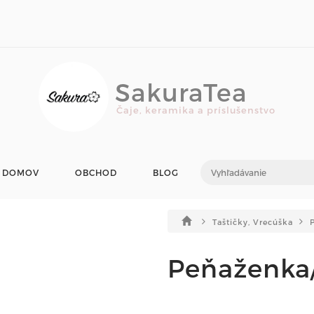
SakuraTea
Čaje, keramika a príslušenstvo
DOMOV
OBCHOD
BLOG
Taštičky, Vrecúška
Peňaženka/