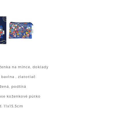
ženka na mince, doklady
 bavlna , zlatotlač
užená, podšitá
ipse koženkové pútko
ť: 11x15,5cm