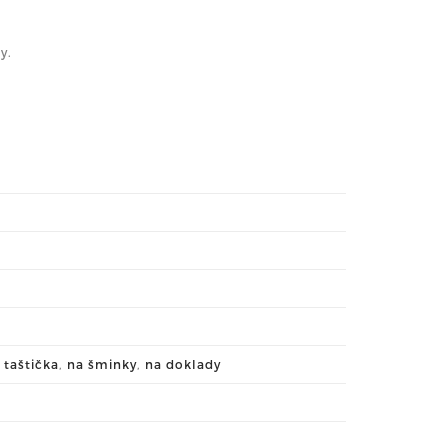
y.
 taštička
,
na šminky
,
na doklady