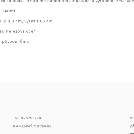
vá kalabasa, ktorá má napodobovať kalabasu vyrobenú z fľaškovc
: 240ml
ť: ø 8,8 cm, výška 10,8 cm
ál: Nerezová oceľ
a pôvodu: Čína
+421948765778
V
KAMENNÝ OBCHOD
Z