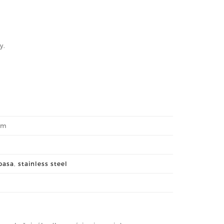
y.
 cm
basa
,
stainless steel