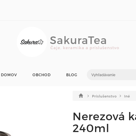
SakuraTea
Čaje, keramika a príslušenstvo
DOMOV
OBCHOD
BLOG
Príslušenstvo
Iné
Nerezová k
240ml