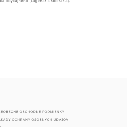
a obyčajného (Lagenária siceraria).
ŠEOBECNÉ OBCHODNÉ PODMIENKY
ÁSADY OCHRANY OSOBNÝCH ÚDAJOV