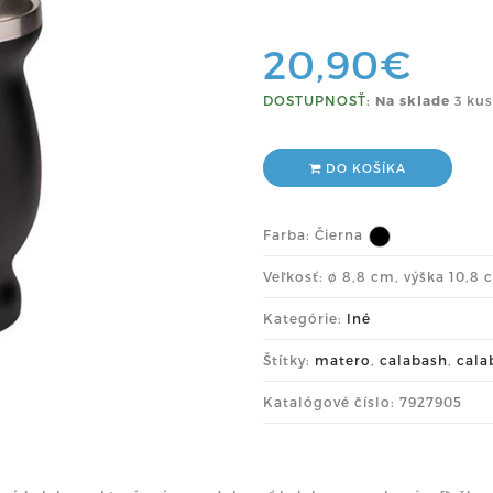
20,90€
DOSTUPNOSŤ:
Na sklade
3 kus
DO KOŠÍKA
Farba:
Čierna
Veľkosť: ø 8,8 cm, výška 10,8
Kategórie:
Iné
Štítky:
matero
,
calabash
,
cala
Katalógové číslo: 7927905