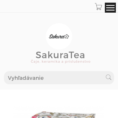
SakuraTea
Čaje, keramika a príslušenstvo