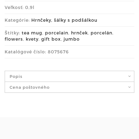
Veľkosť: 0,9l
Kategórie:
Hrnčeky, šálky s podšálkou
Štítky:
tea mug
,
porcelain
,
hrnček
,
porcelán
,
flowers
,
kvety
,
gift box
,
jumbo
Katalógové číslo: 8075676
Popis
Cena poštovného