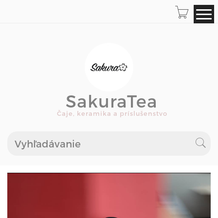
SakuraTea
Čaje, keramika a príslušenstvo