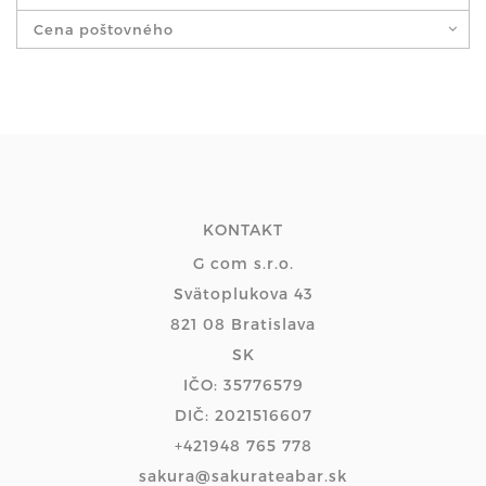
Cena poštovného
KONTAKT
G com s.r.o.
Svätoplukova 43
821 08 Bratislava
SK
IČO: 35776579
DIČ: 2021516607
+421948 765 778
sakura@sakurateabar.sk